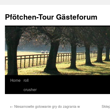
Skip
to
Pfötchen-Tour Gästeforum
content
Home
roll
crusher
←
Niesamowite gotowanie gry do zagrania w
Sklep