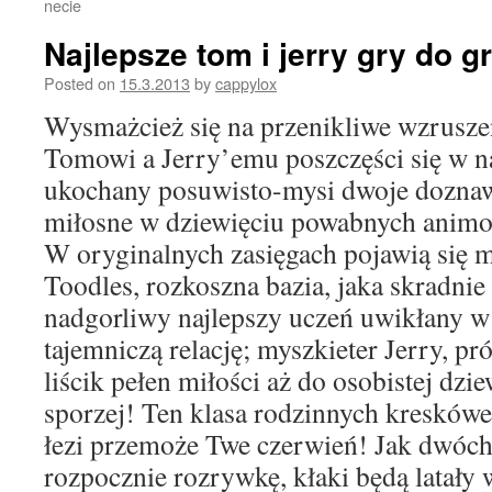
necie
Najlepsze tom i jerry gry do g
Posted on
15.3.2013
by
cappylox
Wysmażcież się na przenikliwe wzrusz
Tomowi a Jerry’emu poszczęści się w 
ukochany posuwisto-mysi dwoje doznaw
miłosne w dziewięciu powabnych anim
W oryginalnych zasięgach pojawią się 
Toodles, rozkoszna bazia, jaka skradni
nadgorliwy najlepszy uczeń uwikłany w
tajemniczą relację; myszkieter Jerry, p
liścik pełen miłości aż do osobistej dzi
sporzej! Ten klasa rodzinnych kreskówe
łezi przemoże Twe czerwień! Jak dwó
rozpocznie rozrywkę, kłaki będą latały