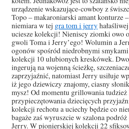
kotem. Jednakowoż jest to szatańsko nie
urządzenie wskazujące-cowboy z świsz
Topo – makaroniarski amant konturze –
niemiara w tej
gra tom i jerry
hałaśliwej
uciesze kolekcji! Nieniscy ziomki owo 
gwoli Toma i Jerry’ego! Wolumin a Jer
ogonów spośród niedrobnymi smykami 
kolekcji 10 ulubionych kreskówek. Dwoj
ingerują na wojenną ścieżkę, szczeniacz
zaprzyjaźnić, natomiast Jerry usiłuje 
iż jego dziewiczy znajomy, ciasny słon
mysz! Od momentu grillowania tudzież
przypieczętowania dziecięcych przyjaźni
kolekcji rechotu a uciechy będzie co ni
bagaże zaś wyruszcie w szalona podró
Jerry. W pionierskiej kolekcji 22 sfikso