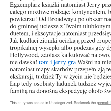
Egzemplarz książki natomiast Jerry prz
całego możliwe rodzaje: kontynentem, 
powietrzu! Od Broadwayu po obszar na
do gminnej uciesze z Twoim ulubiony
duetem, i ekscytacje natomiast przedsię
Jak kudłaci ziomki uciekają przed erup
tropikalnej wysepki albo podczas gdy 
Hollywood, zdołasz kalkulować na owo, 
nie dawka!
tom i jerry gra
Waśni na mie
natomiast mapy skarbów przepełniają te
ekskursji, tudzież Ty w życiu nie będzie
Łap tedy osobisty ładunek tudzież wyje
familią na donośną ekspedycję około świ
This entry was posted in Uncategorized. Bookmark the
permalin