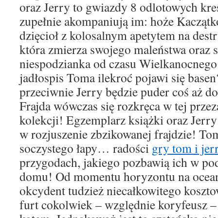
oraz Jerry to gwiazdy 8 odlotowych kr
zupełnie akompaniują im: hoże Kaczątk
dzięcioł z kolosalnym apetytem na destr
która zmierza swojego maleństwa oraz 
niespodzianka od czasu Wielkanocnego 
jadłospis Toma ilekroć pojawi się basen
przeciwnie Jerry będzie puder coś aż d
Frajda wówczas się rozkręca w tej przez
kolekcji! Egzemplarz książki oraz Jerr
w rozjuszenie zbzikowanej frajdzie! To
soczystego łapy… radości
gry tom i jer
przygodach, jakiego pozbawią ich w pod
domu! Od momentu horyzontu na ocean
okcydent tudzież niecałkowitego koszt
furt cokolwiek – względnie koryfeusz – 