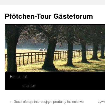
Skip
to
Pfötchen-Tour Gästeforum
content
Home
roll
crusher
←
Gessi oferuje interesujące produkty łazienkowe
żywi