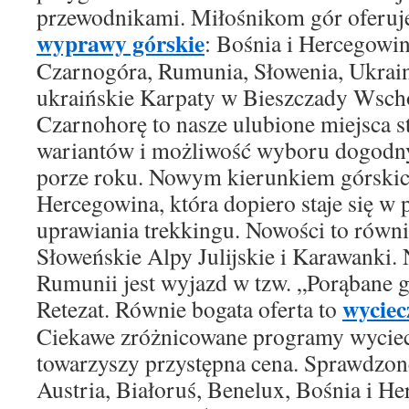
przewodnikami. Miłośnikom gór oferuje
wyprawy górskie
: Bośnia i Hercegowin
Czarnogóra, Rumunia, Słowenia, Ukra
ukraińskie Karpaty w Bieszczady Wsch
Czarnohorę to nasze ulubione miejsca 
wariantów i możliwość wyboru dogodn
porze roku. Nowym kierunkiem górskic
Hercegowina, która dopiero staje się w 
uprawiania trekkingu. Nowości to równ
Słoweńskie Alpy Julijskie i Karawanki.
Rumunii jest wyjazd w tzw. „Porąbane gó
wyciec
Retezat. Równie bogata oferta to
Ciekawe zróżnicowane programy wycie
towarzyszy przystępna cena. Sprawdzone
Austria, Białoruś, Benelux, Bośnia i H