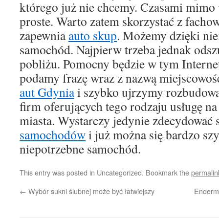
którego już nie chcemy. Czasami mimo w
proste. Warto zatem skorzystać z facho
zapewnia
auto skup
. Możemy dzięki ni
samochód. Najpierw trzeba jednak odsz
pobliżu. Pomocny będzie w tym Internet
podamy frazę wraz z nazwą miejscowośc
aut Gdynia
i szybko ujrzymy rozbudowan
firm oferujących tego rodzaju usługę n
miasta. Wystarczy jedynie zdecydować s
samochodów
i już można się bardzo sz
niepotrzebne samochód.
This entry was posted in Uncategorized. Bookmark the
permalin
←
Wybór sukni ślubnej może być łatwiejszy
Endermo