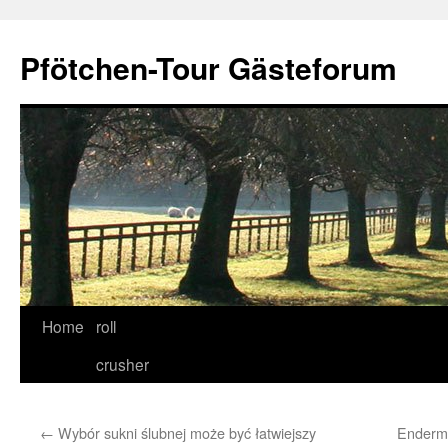
Skip
to
Pfötchen-Tour Gästeforum
content
Home
roll
crusher
←
Wybór sukni ślubnej może być łatwiejszy
Endermo