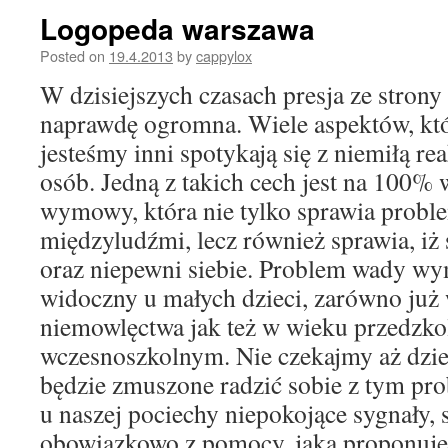
Logopeda warszawa
Posted on
19.4.2013
by
cappylox
W dzisiejszych czasach presja ze strony 
naprawdę ogromna. Wiele aspektów, któ
jesteśmy inni spotykają się z niemiłą re
osób. Jedną z takich cech jest na 100%
wymowy, która nie tylko sprawia probl
międzyludźmi, lecz również sprawia, iż 
oraz niepewni siebie. Problem wady wy
widoczny u małych dzieci, zarówno już 
niemowlęctwa jak też w wieku przedzk
wczesnoszkolnym. Nie czekajmy aż dzie
będzie zmuszone radzić sobie z tym pr
u naszej pociechy niepokojące sygnały,
obowiązkowo z pomocy, jaką proponuj