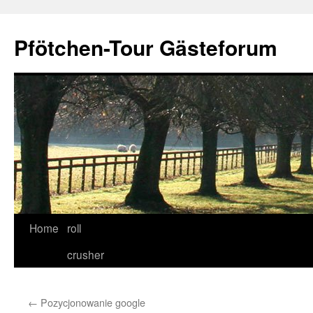
Skip
to
Pfötchen-Tour Gästeforum
content
Home
roll
crusher
←
Pozycjonowanie google