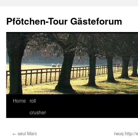
Skip
to
Pfötchen-Tour Gästeforum
content
Home
roll
crusher
←
seul Marc
rwuq http://