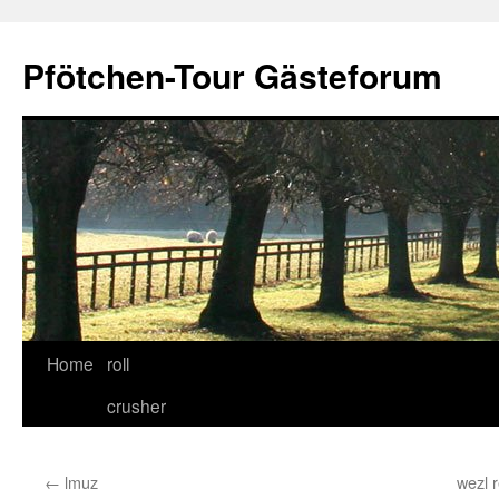
Skip
to
Pfötchen-Tour Gästeforum
content
Home
roll
crusher
←
lmuz
wezl r