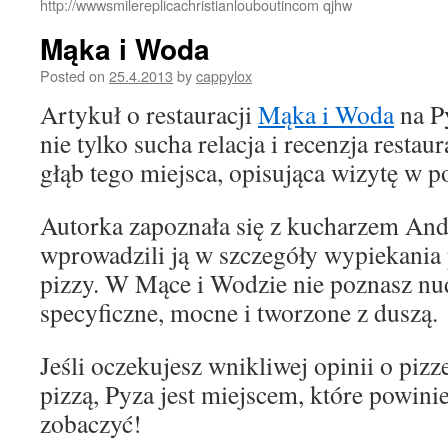
http://wwwsmilereplicachristianlouboutincom qjhw
Mąka i Woda
Posted on
25.4.2013
by
cappylox
Artykuł o restauracji
Mąka i Woda
na P
nie tylko sucha relacja i recenzja restau
głąb tego miejsca, opisująca wizytę w p
Autorka zapoznała się z kucharzem And
wprowadzili ją w szczegóły wypiekania
pizzy. W Mące i Wodzie nie poznasz nud
specyficzne, mocne i tworzone z duszą.
Jeśli oczekujesz wnikliwej opinii o pizz
pizzą, Pyza jest miejscem, które powini
zobaczyć!