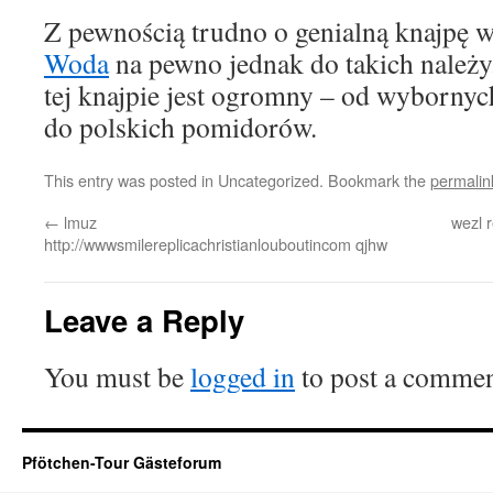
Z pewnością trudno o genialną knajpę 
Woda
na pewno jednak do takich należ
tej knajpie jest ogromny – od wyborny
do polskich pomidorów.
This entry was posted in Uncategorized. Bookmark the
permalin
←
lmuz
wezl r
http://wwwsmilereplicachristianlouboutincom qjhw
Leave a Reply
You must be
logged in
to post a commen
Pfötchen-Tour Gästeforum