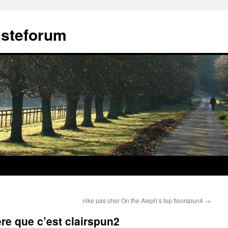
ästeforum
nike pas cher On the Aleph’s top floorspun4
→
re que c’est clairspun2