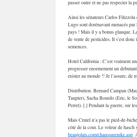
passer outre et ne pas respecter la p
Ainsi les sénateurs Carlos Filizzola
Lugo sont dorénavant menacés par le
pays ! Mais il y a bonus glauque. Le
de vente de pesticides. Il s’est d
semences.
Hotel California : C’est vraiment une 
progresser enormement un debutant. 
exister au monde !! Je l’assure, de 
Distribution. Bernard Campan (Maur
Taupier), Sacha Bourdo (Eric, le So
Perret). [.] Pendant la guerre, sur le
Mais Crutel n’a pas le pied-de-biche 
côté de la cour. Le voleur de hasch s’
beaujolais.com/chaussurenike.asp
. 