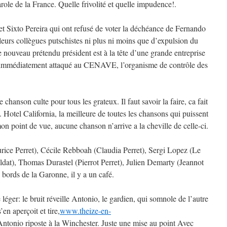
arole de la France. Quelle frivolité et quelle impudence!.
 et Sixto Pereira qui ont refusé de voter la déchéance de Fernando
urs collègues putschistes ni plus ni moins que d’expulsion du
 nouveau prétendu président est à la tête d’une grande entreprise
onc immédiatement attaqué au CENAVE, l’organisme de contrôle des
chanson culte pour tous les grateux. Il faut savoir la faire, ca fait
Hotel California, la meilleure de toutes les chansons qui puissent
mon point de vue, aucune chanson n’arrive a la cheville de celle-ci.
ice Perret), Cécile Rebboah (Claudia Perret), Sergi Lopez (Le
ldat), Thomas Durastel (Pierrot Perret), Julien Demarty (Jeannot
s bords de la Garonne, il y a un café.
léger: le bruit réveille Antonio, le gardien, qui somnole de l’autre
en aperçoit et tire,
www.theize-en-
Antonio riposte à la Winchester. Juste une mise au point Avec