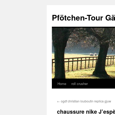
Skip
to
Pfötchen-Tour G
content
Home
roll crusher
←
ogdf christian louboutin replica gjuw
chaussure nike J’espè