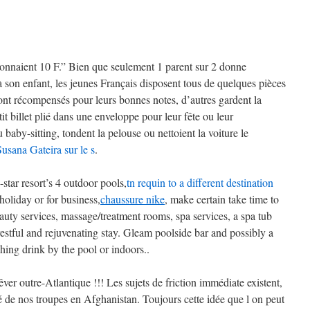
donnaient 10 F.” Bien que seulement 1 parent sur 2 donne
 son enfant, les jeunes Français disposent tous de quelques pièces
ont récompensés pour leurs bonnes notes, d’autres gardent la
t billet plié dans une enveloppe pour leur fête ou leur
 baby-sitting, tondent la pelouse ou nettoient la voiture le
Susana Gateira sur le s
.
star resort’s 4 outdoor pools,
tn requin to a different destination
holiday or for business,
chaussure nike
, make certain take time to
auty services, massage/treatment rooms, spa services, a spa tub
estful and rejuvenating stay. Gleam poolside bar and possibly a
shing drink by the pool or indoors..
rêver outre-Atlantique !!! Les sujets de friction immédiate existent,
 de nos troupes en Afghanistan. Toujours cette idée que l on peut