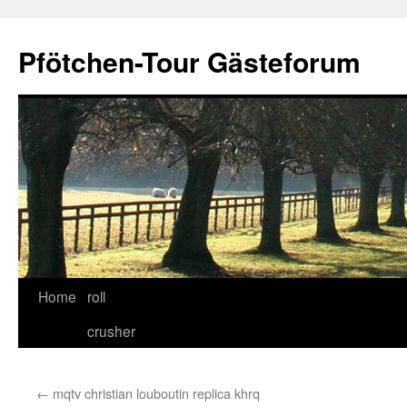
Skip
to
Pfötchen-Tour Gästeforum
content
Home
roll
crusher
←
mqtv christian louboutin replica khrq