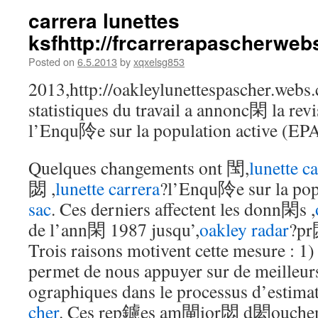
carrera lunettes
ksfhttp://frcarrerapascherwe
Posted on
6.5.2013
by
xqxelsg853
2013,http://oakleylunettespascher.webs
statistiques du travail a annonc閑 la re
l’Enqu阾e sur la population active (EPA
Quelques changements ont 閠,
lunette c
閟 ,
lunette carrera
?l’Enqu阾e sur la popu
sac
. Ces derniers affectent les donn閑s ,
de l’ann閑 1987 jusqu’,
oakley radar
?pr
Trois raisons motivent cette mesure : 1)
permet de nous appuyer sur de meille
ographiques dans le processus d’estima
cher
. Ces rep鑢es am閘ior閟 d閎ouchent