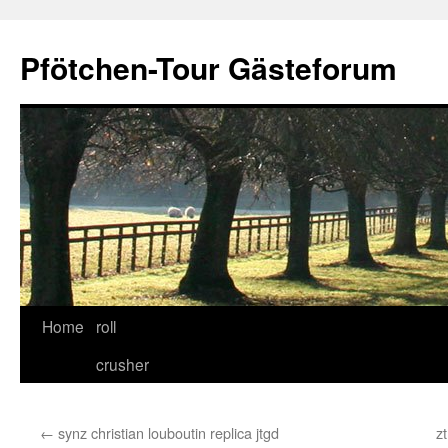
Skip
to
Pfötchen-Tour Gästeforum
content
Home
roll
crusher
←
synz christian louboutin replica jtgd
z