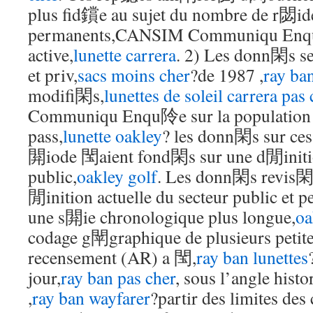
plus fid鑜e au sujet du nombre de r閟id
permanents,CANSIM Communiqu Enqu阾
active,
lunette carrera
. 2) Les donn閑s se
et priv,
sacs moins cher
?de 1987 ,
ray ba
modifi閑s,
lunettes de soleil carrera pas 
Communiqu Enqu阾e sur la population a
pass,
lunette oakley
? les donn閑s sur ces 
閞iode 閠aient fond閑s sur une d閒init
public,
oakley golf
. Les donn閑s revis閑s
閒inition actuelle du secteur public et p
une s閞ie chronologique plus longue,
oa
codage g閛graphique de plusieurs peti
recensement (AR) a 閠,
ray ban lunettes
jour,
ray ban pas cher
, sous l’angle histo
,
ray ban wayfarer
?partir des limites des