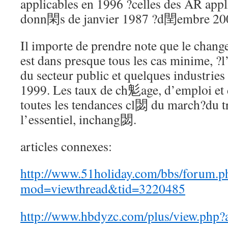
applicables en 1996 ?celles des AR appl
donn閑s de janvier 1987 ?d閏embre 200
Il importe de prendre note que le chang
est dans presque tous les cas minime, ?l
du secteur public et quelques industrie
1999. Les taux de ch鬽age, d’emploi et d
toutes les tendances cl閟 du march?du t
l’essentiel, inchang閟.
articles connexes:
http://www.51holiday.com/bbs/forum.p
mod=viewthread&tid=3220485
http://www.hbdyzc.com/plus/view.php