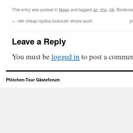
This entry was posted in
News
and tagged
air
,
cha
,
nik
. Bookma
←
rdle cheap replica louboutin shoes qooh
j
Leave a Reply
You must be
logged in
to post a commen
Pfötchen-Tour Gästeforum