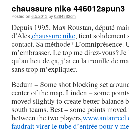
chaussure nike 446012spun3
Posted on
6.5.2013
by
0284382cm
Depuis 1995, Max Roustan, député ma
d’Alès,
chaussure nike
, tient solidement
contact. Sa méthode? L’omniprésence. U
m’embrasser. Le top me direz-vous? Je l
qu’au lieu de ça, j’ai eu la trouille de m
sans trop m’expliquer.
Bedum – Some shot blocking set around
center of the map. Linden – some points
moved slightly to create better balance 
south teams. Best – some points moved t
between the two players,
www.antanreel.
faudrait virer le tube d’entrée pour y me