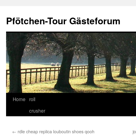
Skip
to
Pfötchen-Tour Gästeforum
content
Home
roll
crusher
←
rdle cheap replica louboutin shoes qooh
j