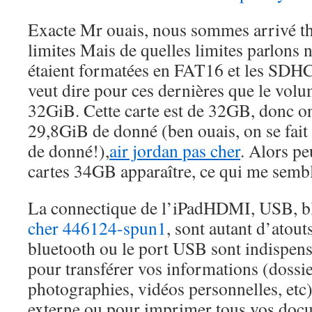
Exacte Mr ouais, nous sommes arrivé t
limites Mais de quelles limites parlons 
étaient formatées en FAT16 et les SDH
veut dire pour ces dernières que le vol
32GiB. Cette carte est de 32GB, donc on
29,8GiB de donné (ben ouais, on se fai
de donné!),
air jordan pas cher
. Alors pe
cartes 34GB apparaître, ce qui me sembl
La connectique de l’iPadHDMI, USB, bl
cher 446124-spun1
, sont autant d’atout
bluetooth ou le port USB sont indispens
pour transférer vos informations (dossier
photographies, vidéos personnelles, etc
externe ou pour imprimer tous vos do