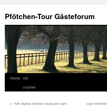
Skip
to
Pfötchen-Tour Gästeforum
content
Home
roll
crusher
←
hvik replica christian louboutin sqnt
zzyo extreme