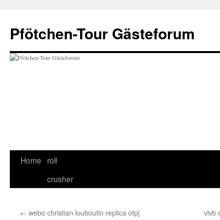
Skip
to
Pfötchen-Tour Gästeforum
content
Home
roll
crusher
←
webo christian louboutin replica otpj
vlvb 