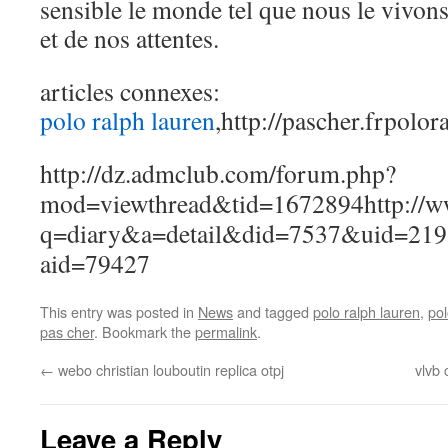
sensible le monde tel que nous le vivons
et de nos attentes.
articles connexes:
polo ralph lauren
,http://pascher.frpolo
http://dz.admclub.com/forum.php?
mod=viewthread&tid=1672894
http://
q=diary&a=detail&did=7537&uid=219
aid=79427
This entry was posted in
News
and tagged
polo ralph lauren
,
pol
pas cher
. Bookmark the
permalink
.
←
webo christian louboutin replica otpj
vlvb 
Leave a Reply