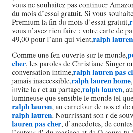
vous ne souhaitez pas continuer Amazon
du mois d’essai gratuit. Si vous souhai
r
Premium la fin du mois d’essai gratuit,
vous n’avez rien faire : votre carte de 
ralph laure
49,00 pour l’ann qui vient,
p
Comme une fen ouverte sur le monde,
cher
, les paroles de Christiane Singer on
ralph lauren pas c
conversation intime,
ralph lauren home
jamais inaccessible,
ralph lauren
invite la r et au partage,
, a
lumineuse que sensible le monde tel que
ralph lauren
, au carrefour de nos et de 
ralph lauren
. Nourrissant son r de souv
lauren pas cher
, d’anecdotes, de contes
l’auteur d’ du mariage et de O cours-tu ?