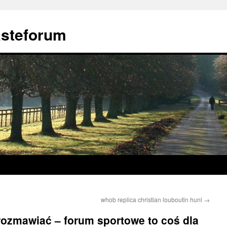
ästeforum
whob replica christian louboutin hunl
→
rozmawiać – forum sportowe to coś dla