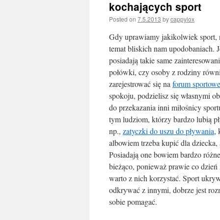
kochających sport
Posted on
7.5.2013
by
cappylox
Gdy uprawiamy jakikolwiek sport, 
temat bliskich nam upodobaniach. 
posiadają takie same zainteresowan
połówki, czy osoby z rodziny równ
zarejestrować się na
forum sportow
spokoju, podzielisz się własnymi o
do przekazania inni miłośnicy spor
tym ludziom, którzy bardzo lubią 
np.,
zatyczki do uszu do pływania
,
albowiem trzeba kupić dla dziecka, a
Posiadają one bowiem bardzo różne k
bieżąco, ponieważ prawie co dzień
warto z nich korzystać. Sport ukry
odkrywać z innymi, dobrze jest roz
sobie pomagać.