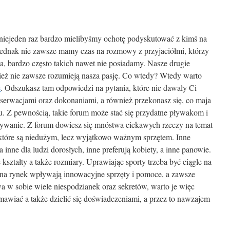
niejeden raz bardzo mielibyśmy ochotę podyskutować z kimś na
Jednak nie zawsze mamy czas na rozmowy z przyjaciółmi, którzy
ia, bardzo często takich nawet nie posiadamy. Nasze drugie
ież nie zawsze rozumieją nasza pasję. Co wtedy? Wtedy warto
e
. Odszukasz tam odpowiedzi na pytania, które nie dawały Ci
bserwacjami oraz dokonaniami, a również przekonasz się, co maja
tu. Z pewnością, takie forum może stać się przydatne pływakom i
pływanie. Z forum dowiesz się mnóstwa ciekawych rzeczy na temat
 które są niedużym, lecz wyjątkowo ważnym sprzętem. Inne
 inne dla ludzi dorosłych, inne preferują kobiety, a inne panowie.
ształty a także rozmiary. Uprawiając sporty trzeba być ciągle na
 na rynek wpływają innowacyjne sprzęty i pomoce, a zawsze
wa w sobie wiele niespodzianek oraz sekretów, warto je więc
mawiać a także dzielić się doświadczeniami, a przez to nawzajem