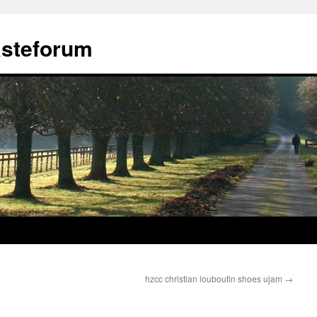
ästeforum
hzcc christian louboutin shoes ujam
→