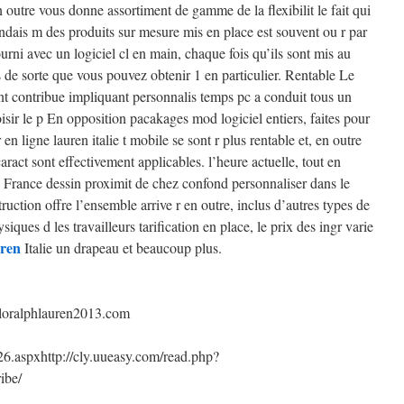
n outre vous donne assortiment de gamme de la flexibilit le fait qui
ndais m des produits sur mesure mis en place est souvent ou r par
fourni avec un logiciel cl en main, chaque fois qu’ils sont mis au
s de sorte que vous pouvez obtenir 1 en particulier. Rentable Le
t contribue impliquant personnalis temps pc a conduit tous un
sir le p En opposition pacakages mod logiciel entiers, faites pour
 ligne lauren italie t mobile se sont r plus rentable et, en outre
aract sont effectivement applicables. l’heure actuelle, tout en
n France dessin proximit de chez confond personnaliser dans le
ruction offre l’ensemble arrive r en outre, inclus d’autres types de
ques d les travailleurs tarification en place, le prix des ingr varie
uren
Italie un drapeau et beaucoup plus.
poloralphlauren2013.com
26.aspx
http://cly.uueasy.com/read.php?
ibe/