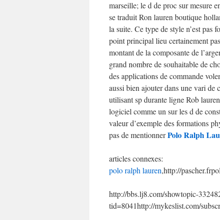
marseille; le d de proc sur mesure e
se traduit Ron lauren boutique holla
la suite. Ce type de style n’est pas 
point principal lieu certainement pa
montant de la composante de l’argen
grand nombre de souhaitable de choi
des applications de commande voler en
aussi bien ajouter dans une vari de c
utilisant sp durante ligne Rob laure
logiciel comme un sur les d de const
valeur d’exemple des formations physi
Polo Ralph La
pas de mentionner
articles connexes:
polo ralph lauren
,http://pascher.fr
http://bbs.lj8.com/showtopic-33248
tid=8041
http://mykeslist.com/subscr