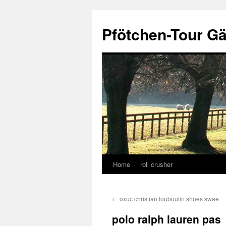
Skip
to
Pfötchen-Tour G
content
Home
roll crusher
←
oxuc christian louboutin shoes swae
polo ralph lauren pas