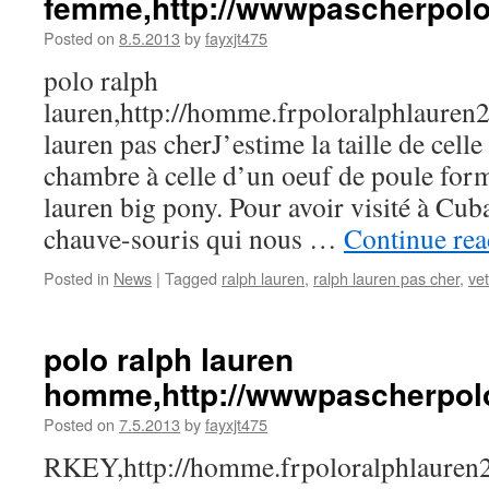
femme,http://wwwpascherpolo
Posted on
8.5.2013
by
fayxjt475
polo ralph
lauren,http://homme.frpoloralphlaure
lauren pas cherJ’estime la taille de cell
chambre à celle d’un oeuf de poule form
lauren big pony. Pour avoir visité à Cub
chauve-souris qui nous …
Continue re
Posted in
News
|
Tagged
ralph lauren
,
ralph lauren pas cher
,
ve
polo ralph lauren
homme,http://wwwpascherpolo
Posted on
7.5.2013
by
fayxjt475
RKEY,http://homme.frpoloralphlaur