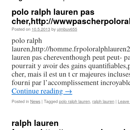
polo ralph lauren pas
cher,http://wwwpascherpolora
Posted on
10.5.2013
by
ujmbuv655
polo ralph
lauren,http://homme.frpoloralphlaure
lauren pas chereventhough peut peut- pa
pourrait y avoir des gains quantifiables,
cher, mais il est un t cr majeures incluse
fourni par l’accomplissement incroyabl
Continue reading
→
Posted in
News
|
Tagged
polo ralph lauren
,
ralph lauren
|
Leave
ralph lauren