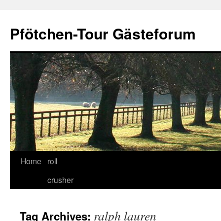
Skip
to
Pfötchen-Tour Gästeforum
content
Home
roll
crusher
ralph lauren
Tag Archives: