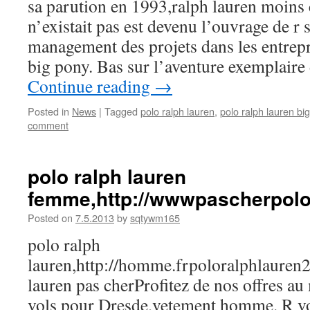
sa parution en 1993,ralph lauren moins 
n’existait pas est devenu l’ouvrage de r 
management des projets dans les entrepr
big pony. Bas sur l’aventure exemplaire 
Continue reading
→
Posted in
News
|
Tagged
polo ralph lauren
,
polo ralph lauren bi
comment
polo ralph lauren
femme,http://wwwpascherpolo
Posted on
7.5.2013
by
sqtywm165
polo ralph
lauren,http://homme.frpoloralphlaure
lauren pas cherProfitez de nos offres au 
vols pour Dresde,vetement homme. R vo