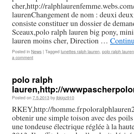
cher,http://ralphlaurenfemme.webs.com/
laurenChangement de nom : deuxi deux
consiste constituer un dossier de demand
Sceaux,polo ralph lauren big pony, minis
lauren moins cher, Direction …
Contin
Posted in
News
|
Tagged
lunettes ralph lauren
,
polo ralph lauren
a comment
polo ralph
lauren,http://wwwpascherpolo
Posted on
7.5.2013
by
jbkigz910
RKEY,http://homme.frpoloralphlaur
obtenir une simple toison avec des poils 
une tondeuse électrique réglée à la haut