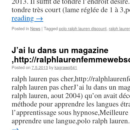
2013. Il suffit de tondre l’endroit désiré
tondre très court (lame réglée de 1 à 3
reading
→
Posted in
News
|
Tagged
polo ralph lauren discount
,
ralph laure
J’ai lu dans un magazine
,http://ralphlaurenfemmeweb
Posted on
7.5.2013
by
kagrawq541
ralph lauren pas cher,http://ralphlaur
ralph lauren pas cherJ’ai lu dans un mag
ralph lauren, aout 2004) qu’on avait dé
méthode pour apprendre les langues étr
l’apprentissage sous hypnose,Meilleur
apprendre une langue,polo ralph laure
→