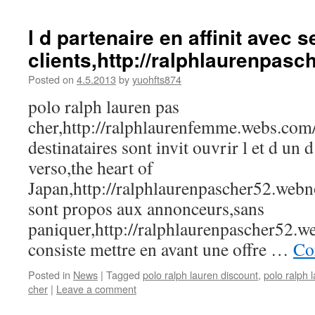
l d partenaire en affinit avec s
clients,http://ralphlaurenpas
Posted on
4.5.2013
by
yuohfts874
polo ralph lauren pas
cher,http://ralphlaurenfemme.webs.com/
destinataires sont invit ouvrir l et d un d
verso,the heart of
Japan,http://ralphlaurenpascher52.webn
sont propos aux annonceurs,sans
paniquer,http://ralphlaurenpascher52.w
consiste mettre en avant une offre …
Co
Posted in
News
|
Tagged
polo ralph lauren discount
,
polo ralph 
cher
|
Leave a comment