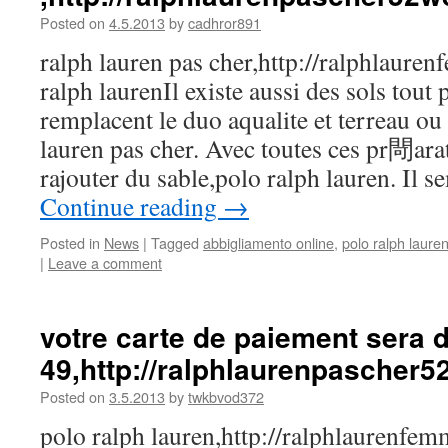
Posted on
4.5.2013
by
cadhror891
ralph lauren pas cher,http://ralphlaur
ralph laurenIl existe aussi des sols to
remplacent le duo aqualite et terreau ou
lauren pas cher. Avec toutes ces pr閜arat
rajouter du sable,polo ralph lauren. Il 
Continue reading
→
Posted in
News
|
Tagged
abbigliamento online
,
polo ralph laure
|
Leave a comment
votre carte de paiement sera 
49,http://ralphlaurenpascher
Posted on
3.5.2013
by
twkbvod372
polo ralph lauren,http://ralphlaurenfe