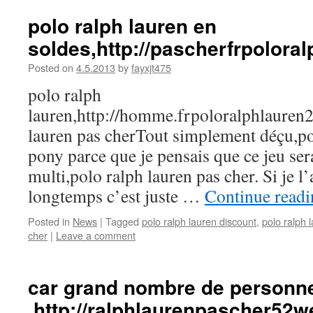
polo ralph lauren en
soldes,http://pascherfrpolor
Posted on
4.5.2013
by
fayxjt475
polo ralph
lauren,http://homme.frpoloralphlaure
lauren pas cherTout simplement déçu,po
pony parce que je pensais que ce jeu ser
multi,polo ralph lauren pas cher. Si je l’a
longtemps c’est juste …
Continue read
Posted in
News
|
Tagged
polo ralph lauren discount
,
polo ralph 
cher
|
Leave a comment
car grand nombre de personn
,http://ralphlaurenpascher52