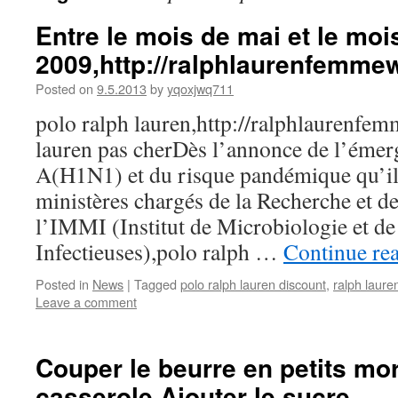
Entre le mois de mai et le mo
2009,http://ralphlaurenfemme
Posted on
9.5.2013
by
yqoxjwq711
polo ralph lauren,http://ralphlaurenfe
lauren pas cherDès l’annonce de l’émer
A(H1N1) et du risque pandémique qu’il r
ministères chargés de la Recherche et de
l’IMMI (Institut de Microbiologie et d
Infectieuses),polo ralph …
Continue re
Posted in
News
|
Tagged
polo ralph lauren discount
,
ralph laure
Leave a comment
Couper le beurre en petits m
casserole Ajouter le sucre,