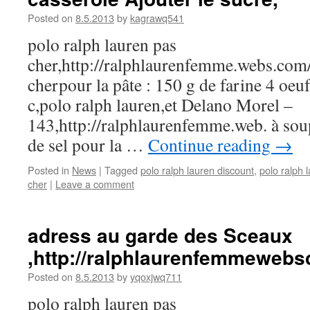
Posted on
8.5.2013
by
kagrawq541
polo ralph lauren pas
cher,http://ralphlaurenfemme.webs.com/
cherpour la pâte : 150 g de farine 4 oeu
c,polo ralph lauren,et Delano Morel –
143,http://ralphlaurenfemme.web. à soup
de sel pour la …
Continue reading
→
Posted in
News
|
Tagged
polo ralph lauren discount
,
polo ralph 
cher
|
Leave a comment
adress au garde des Sceaux
,http://ralphlaurenfemmeweb
Posted on
8.5.2013
by
yqoxjwq711
polo ralph lauren pas