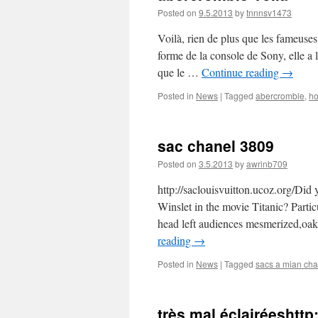
Posted on
9.5.2013
by
tnnnsv1473
Voilà, rien de plus que les fameuses
forme de la console de Sony, elle a 
que le …
Continue reading
→
Posted in
News
|
Tagged
abercrombie
,
ho
sac chanel 3809
Posted on
3.5.2013
by
awrinb709
http://saclouisvuitton.ucoz.org/Did 
Winslet in the movie Titanic? Particu
head left audiences mesmerized, oak
reading
→
Posted in
News
|
Tagged
sacs a mian cha
très mal éclairéeshtt