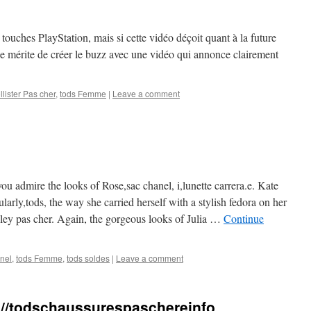
 touches PlayStation, mais si cette vidéo déçoit quant à la future
le mérite de créer le buzz avec une vidéo qui annonce clairement
llister Pas cher
,
tods Femme
|
Leave a comment
you admire the looks of Rose,sac chanel, i,lunette carrera.e. Kate
larly,tods, the way she carried herself with a stylish fedora on her
ley pas cher. Again, the gorgeous looks of Julia …
Continue
nel
,
tods Femme
,
tods soldes
|
Leave a comment
p://todschaussurespaschereinfo