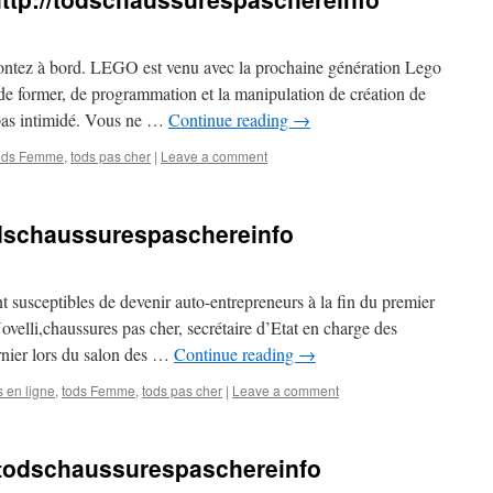
ontez à bord. LEGO est venu avec la prochaine génération Lego
e former, de programmation et la manipulation de création de
 pas intimidé. Vous ne …
Continue reading
→
ods Femme
,
tods pas cher
|
Leave a comment
odschaussurespaschereinfo
 susceptibles de devenir auto-entrepreneurs à la fin du premier
elli,chaussures pas cher, secrétaire d’Etat en charge des
nier lors du salon des …
Continue reading
→
s en ligne
,
tods Femme
,
tods pas cher
|
Leave a comment
//todschaussurespaschereinfo