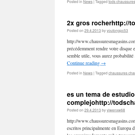
Posted in
News
|
Tagged
tods chaussure
2x gros rocherhttp://
Posted on
29.4.2013
by
youtongpc53
http://www.chaussuresmagasins.comV
précédemment rendre votre disque en
semble utile, vous aurez probabilité
Continue reading
→
Posted in
News
|
Tagged
chaussures cha
es un tema de estudio
complejohttp://todsc
Posted on
29.4.2013
by
yiwenxw68
http://www.chaussuresmagasins.comS
escritos principalmente en Europa d