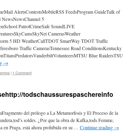
meMail AlertsContestsMobileRSS FeedsProgram GuideTalk of
al NewsNewsChannel 5
tionSchool PatrolCrimeSafe SoundLIVE
peraturesSkyCamsSkyNet CamerasWeather
 Storm 5 HD WeatherCallTDOT SmartWay TDOT Traffic
rfreesboro Traffic CamerasTennessee Road ConditionsKentucky
ionTitansPredatorsVanderbiltVolunteersMTSU Blue RaidersTSU
ng
→
Femme
|
1 Comment
sehttp://todschaussurespaschereinfo
Fragmento del prólogo a La Metamorfosis y El Proceso de la
Kundera,tod’s soldes. ¿Por que la obra de Kafka,tods Femme,
ida en Praga, está ahora prohibida en su …
Continue reading
→