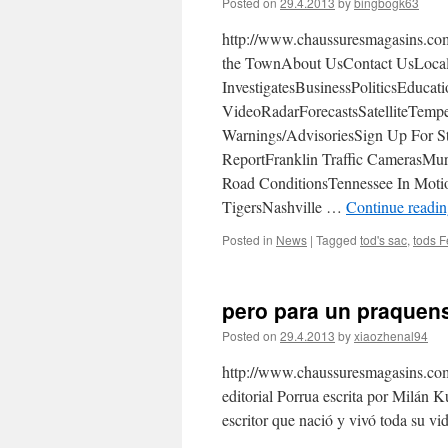
Posted on
29.4.2013
by
bingbogk63
http://www.chaussuresmagasins.co
the TownAbout UsContact UsLoc
InvestigatesBusinessPoliticsEduca
VideoRadarForecastsSatelliteTem
Warnings/AdvisoriesSign Up For
ReportFranklin Traffic CamerasMu
Road ConditionsTennessee In Mot
TigersNashville …
Continue readi
Posted in
News
|
Tagged
tod's sac
,
tods 
pero para un praquen
Posted on
29.4.2013
by
xiaozhenal94
http://www.chaussuresmagasins.com
editorial Porrua escrita por Milán 
escritor que nació y vivó toda su v