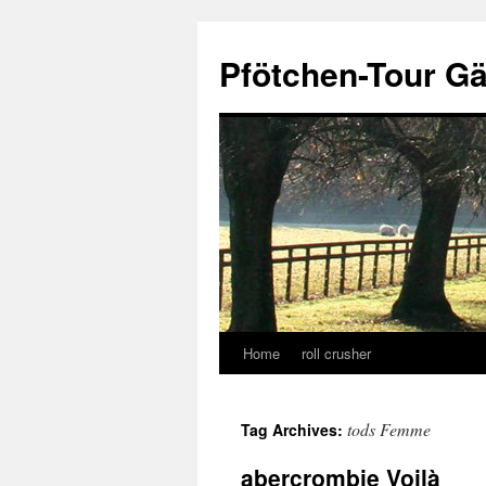
Skip
to
Pfötchen-Tour G
content
Home
roll crusher
tods Femme
Tag Archives:
abercrombie Voilà