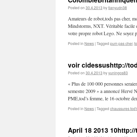
Posted on
30.4.2013
by
tianyudn38
Amateurs de robot,tods pas cher, m
Mindstorms, NXT. Véritable facile d
votre propre robot Lego. Ne soyez
Posted in
News
|
Tagged
pum pas cher
,
t
voir cidessushttp://t
Posted on
30.4.2013
by
yuningos83
« Plus de 100 000 personnes seraient
semestre 2009 » a annoncé Hervé Nov
PME,tod’s femme, le 16 octobre der
Posted in
News
|
Tagged
chaussures tod'
April 18 2013 10http: