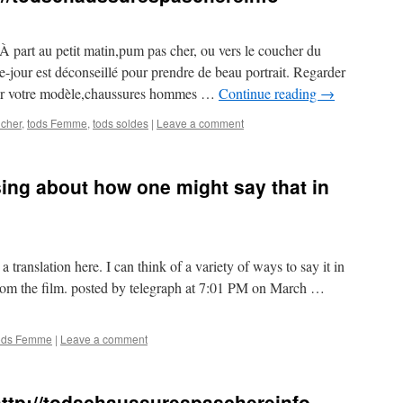
. À part au petit matin,pum pas cher, ou vers le coucher du
e-jour est déconseillé pour prendre de beau portrait. Regarder
ucher votre modèle,chaussures hommes …
Continue reading
→
 cher
,
tods Femme
,
tods soldes
|
Leave a comment
sing about how one might say that in
r a translation here. I can think of a variety of ways to say it in
e from the film. posted by telegraph at 7:01 PM on March …
ods Femme
|
Leave a comment
ttp://todschaussurespaschereinfo