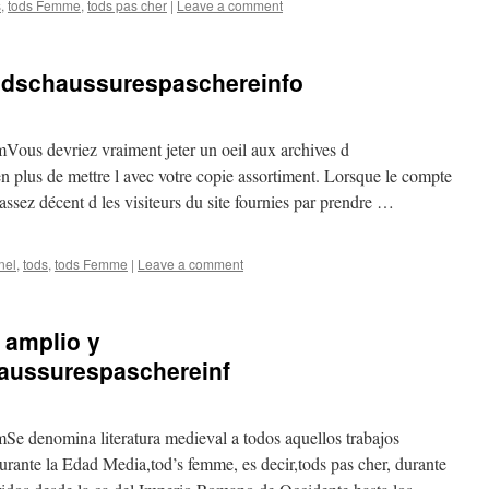
s
,
tods Femme
,
tods pas cher
|
Leave a comment
todschaussurespaschereinfo
ous devriez vraiment jeter un oeil aux archives d
 plus de mettre l avec votre copie assortiment. Lorsque le compte
 assez décent d les visiteurs du site fournies par prendre …
nel
,
tods
,
tods Femme
|
Leave a comment
 amplio y
haussurespaschereinf
e denomina literatura medieval a todos aquellos trabajos
urante la Edad Media,tod’s femme, es decir,tods pas cher, durante